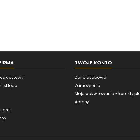
FIRMA
TWOJE KONTO
Czas dostawy
Dane osobowe
n sklepu
Zamówienia
Moje pokwitowania - korekty pł
Adresy
z nami
ony