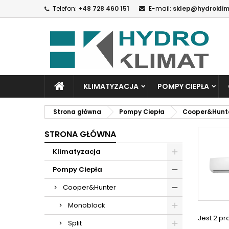
Telefon:
+48 728 460 151
E-mail:
sklep@hydrokli
D
(
U
Z
add_circle_outline
((
Mu
Na
KLIMATYZACJA
POMPY CIEPŁA
Strona główna
Pompy Ciepła
Cooper&Hunt
STRONA GŁÓWNA
Klimatyzacja
Pompy Ciepła
Cooper&Hunter
Monoblock
Jest 2 pr
Split