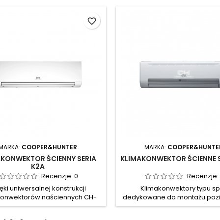
favorite_border
MARKA:
COOPER&HUNTER
MARKA:
COOPER&HUNTE
AKONWEKTOR ŚCIENNY SERIA
KLIMAKONWEKTOR ŚCIENNE S
K2A
Recenzje:
0
Recenzje:
ęki uniwersalnej konstrukcji
Klimakonwektory typu spl
konwektorów naściennych CH-
dedykowane do montażu po
nstalacja sprzętu w dowolnym
na ścianach, stanowią dos
czeniu staje się szybka i łatwa.
rozwiązanie dla nowoczesnych