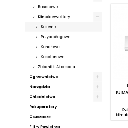
Basenowe
Klimakonwektory
Ścienne
Przypodłogowe
Kanałowe
Kasetonowe
Zbiorniki i Akcesoria
Ogrzewnictwo
Narzędzia
KLIM
Chłodnictwo
Rekuperatory
Dzi
klima
Osuszacze
FW, i
pomiesz
Filtry Powietrza