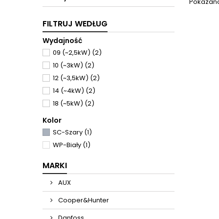
Pokazano 
Seria t
zestawe
3-drog
FILTRUJ WEDŁUG
regu
D
Wydajność
bezprz
09 (~2,5kW)
(2)
10 (~3kW)
(2)
12 (~3,5kW)
(2)
14 (~4kW)
(2)
18 (~5kW)
(2)
Kolor
SC-Szary
(1)
WP-Biały
(1)
MARKI
AUX
Cooper&Hunter
Danfoss