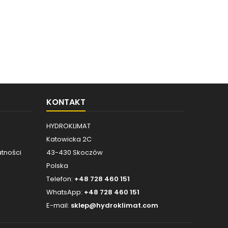
KONTAKT
HYDROKLIMAT
Katowicka 2C
atności
43-430 Skoczów
Polska
Telefon:
+48 728 460 151
WhatsApp:
+48 728 460 151
E-mail:
sklep@hydroklimat.com