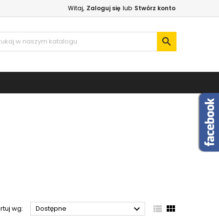
Witaj,
Zaloguj się
lub
Stwórz konto
×
×
×
×

)
ę
ń



rtuj wg:
Dostępne